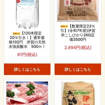
【数量限定23％
引】(令和7年産)伊賀
【120本限定
米こしひかり2KG定
20％引き！】通常価
価3500円
格102円 伊賀の天然
水強炭酸水 500ｍｌ
2,694円(税込)
81円(税込)
詳しくはこちら
詳しくはこちら