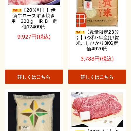
【20％引！】伊
賀牛ロースすき焼き
用 600ｇ IR-B 定
価12409円
【数量限定23％
9,927円(税込)
引】(令和7年産)伊賀
米こしひかり3KG定
価4920円
3,788円(税込)
詳しくはこちら
詳しくはこちら