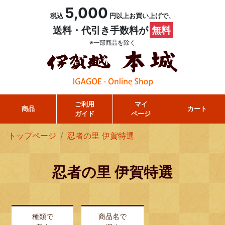
5,000
税込
円以上お買い上げで、
送料・代引き手数料が
無料
※一部商品を除く
ご利用
マイ
商品
カート
ガイド
ページ
トップページ
忍者の里 伊賀特選
忍者の里 伊賀特選
種類で
商品名で