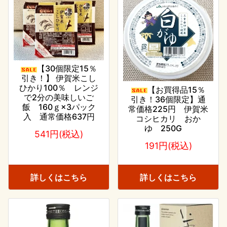
【30個限定15％
引き！】 伊賀米こし
ひかり100％ レンジ
【お買得品15％
で2分の美味しいご
引き！36個限定】通
飯 160ｇ×3パック
常価格225円 伊賀米
入 通常価格637円
コシヒカリ おか
ゆ 250G
541円(税込)
191円(税込)
詳しくはこちら
詳しくはこちら