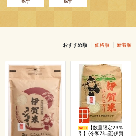
探す
探す
おすすめ順
|
価格順
|
新着順
【数量限定23％
引】(令和7年産)伊賀