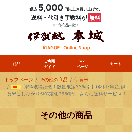
5,000
税込
円以上お買い上げで、
送料・代引き手数料が
無料
※一部商品を除く
ご利用
マイ
商品
カート
ガイド
ページ
トップページ
その他の商品
伊賀米
【特A獲得記念！数量限定23％引】(令和7年産)伊
賀米こしひかり5KG定価7350円 さらに送料サービス！
その他の商品