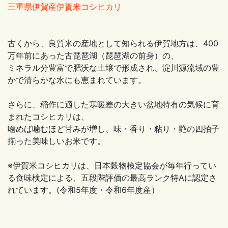
三重県伊賀産伊賀米コシヒカリ
古くから、良質米の産地として知られる伊賀地方は、400
万年前にあった古琵琶湖（琵琶湖の前身）の、
ミネラル分豊富で肥沃な土壌で形成され、淀川源流域の豊
かで清らかな水にも恵まれています。
さらに、稲作に適した寒暖差の大きい盆地特有の気候に育
まれたコシヒカリは、
噛めば噛むほど甘みが増し、味・香り・粘り・艶の四拍子
揃った美味しいお米です。
※伊賀米コシヒカリは、日本穀物検定協会が毎年行ってい
る食味検定による、五段階評価の最高ランク特Aに認定さ
れています。(令和5年度・令和6年度産）