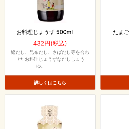
お料理じょうず 500ml
たま
432円(税込)
鰹だし、昆布だし、さばだし等を合わ
せたお料理じょうずなだししょう
ゆ。
詳しくはこちら