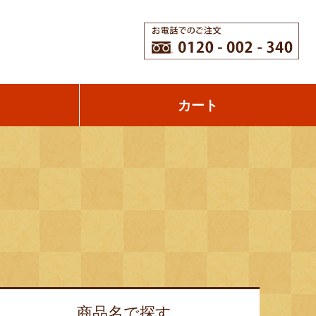
カート
商品名で
探す