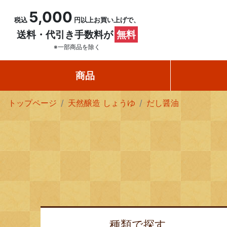
5,000
税込
円以上お買い上げで、
送料・代引き手数料が
無料
※一部商品を除く
商品
トップページ
天然醸造 しょうゆ
だし醤油
種類で
探す