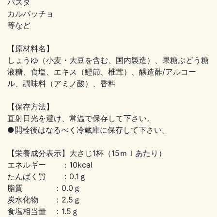
パスタ
カルパッチョ
等など
【原材料名】
しょうゆ（小麦・大豆を含む、国内製造）、果糖ぶどう糖
液糖、食塩、エキス（鰹節、椎茸）、醸造酢/アルコー
ル、調味料（アミノ酸）、香料
【保存方法】
直射日光を避け、常温で保存して下さい。
●開栓後はなるべく冷蔵庫に保存して下さい。
【栄養成分表示】大さじ1杯（15ｍｌあたり）
エネルギー ：10kcal
たんぱく質 ：0.1ｇ
脂質 ：0.0ｇ
炭水化物 ：2.5ｇ
食塩相当量 ：1.5ｇ