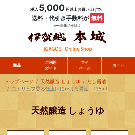
5,000
税込
円以上お買い上げで、
送料・代引き手数料が
無料
※一部商品を除く
ご利用
マイ
商品
カート
ガイド
ページ
トップページ
天然醸造 しょうゆ
だし醤油
白トリュフ香る仕上げにかける醤油 195ml
天然醸造 しょうゆ