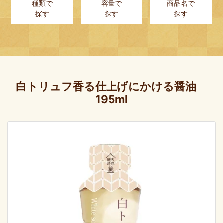
種類で
容量で
商品名で
探す
探す
探す
白トリュフ香る仕上げにかける醤油
195ml