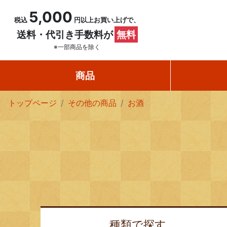
5,000
税込
円以上お買い上げで、
送料・代引き手数料が
無料
※一部商品を除く
商品
トップページ
その他の商品
お酒
種類で
探す