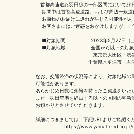
首都高速道路羽田線の一部区間において終日
期間中は首都高速道路、および周辺一般道に
お荷物のお届けに遅れが生じる可能性があ
お客さまにはご迷惑をおかけしますが、ご了
■対象期間 2023年5月27日（土）～
■対象地域 全国から以下の対象地域
東京都大田区・渋谷区・世田谷区
千葉県木更津市・君津市・富津市・館
なお、交通渋滞の状況等により、対象地域の周
可能性があります。
あらかじめ日数に余裕を持ったご発送をいただ
また、羽田空港を経由する以下の区間の宅急便
お預かりとさせていただきます。
詳細につきましては、下記URLよりご確認く
https://www.yamato-hd.co.jp/impo