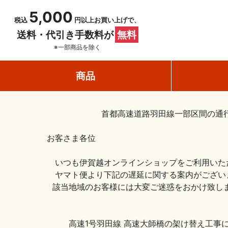
5,000
税込
円以上お買い上げで、
送料・代引き手数料が
無料
※一部商品を除く
商品
首都高速道路羽田線一部区間の通行
お客さま各位
いつも伊賀越オンラインショップをご利用いた
ヤマト便より下記の遅延に関する案内がござい
該当地域のお客様には大変ご迷惑をおかけ致
高速1号羽田線 高速大師橋の架け替え工事により