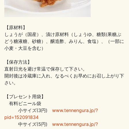
【原材料】
しょうが（国産）、漬け原材料（しょうゆ、糖類(果糖ぶ
どう糖液糖、砂糖）、醸造酢、みりん、食塩）、（一部に
小麦・大豆を含む）
【保存方法】
直射日光を避け常温で保存して下さい。
開封後は冷蔵庫に入れ、なるべくお早めにお召し上がり下
さい。
【プレセント用袋】
有料ビニール袋
小サイズ(3円)
www.tennengura.jp/?
pid=152091834
中サイズ(5円)
www.tennengura.jp/?