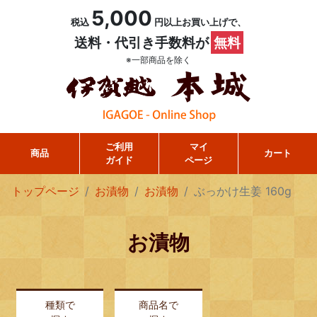
5,000
税込
円以上お買い上げで、
送料・代引き手数料が
無料
※一部商品を除く
ご利用
マイ
商品
カート
ガイド
ページ
トップページ
お漬物
お漬物
ぶっかけ生姜 160g
お漬物
種類で
商品名で