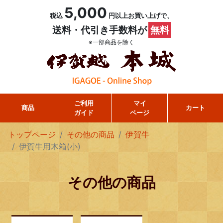
5,000
税込
円以上お買い上げで、
送料・代引き手数料が
無料
※一部商品を除く
ご利用
マイ
商品
カート
ガイド
ページ
トップページ
その他の商品
伊賀牛
伊賀牛用木箱(小)
その他の商品