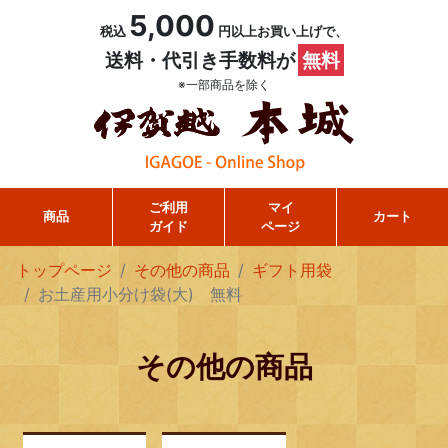
5,000
税込
円以上お買い上げで、
送料・代引き手数料が
無料
※一部商品を除く
ご利用
マイ
商品
カート
ガイド
ページ
トップページ
その他の商品
ギフト用袋
お土産用小分け袋(大) 無料
その他の商品