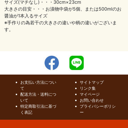
サイズ(マチなし)・・・30cm×23cm
大きさの目安・・・お漬物中袋が5個、または500mlのお
醤油が1本入るサイズ
※手作りの為若干の大きさの違いや柄の違いがございま
す。
お支払い方法につい
サイトマップ
て
リンク集
配送方法・送料につ
マイページ
いて
お問い合わせ
特定商取引法に基づ
プライバシーポリシ
く表記
ー