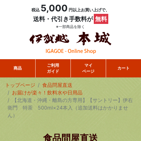
5,000
税込
円以上お買い上げで、
送料・代引き手数料が
無料
※一部商品を除く
ご利用
マイ
商品
カート
ガイド
ページ
トップページ
食品問屋直送
お届けが楽々！飲料水や日用品
【北海道・沖縄・離島の方専用】【サントリー】伊右
衛門 特茶 500ml×24本入（追加送料はかかりませ
ん）
食品問屋直送