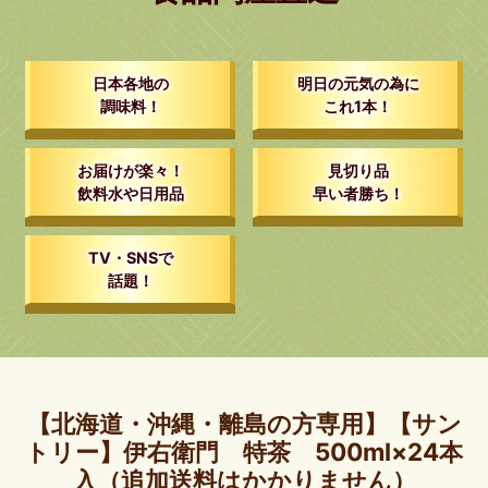
日本各地の
明日の元気の為に
調味料！
これ1本！
お届けが楽々！
見切り品
飲料水や日用品
早い者勝ち！
TV・SNSで
話題！
【北海道・沖縄・離島の方専用】【サン
トリー】伊右衛門 特茶 500ml×24本
入（追加送料はかかりません）