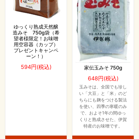
ゆっくり熟成天然醸
造みそ 750g袋（希
望者様限定！お味噌
用空容器（カップ）
プレゼントキャンペ
ーン！）
594円(税込)
家伝玉みそ 750g
648円(税込)
玉みそは、全国でも珍し
い「大豆」と「米」のど
ちらにも麹をつける製法
を使い、四季の寒暖のみ
で、およそ1年の間ゆっ
くりと熟成させた、伊賀
特産のお味噌です。