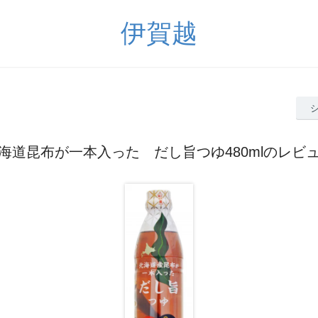
伊賀越
海道昆布が一本入った だし旨つゆ480mlのレビ